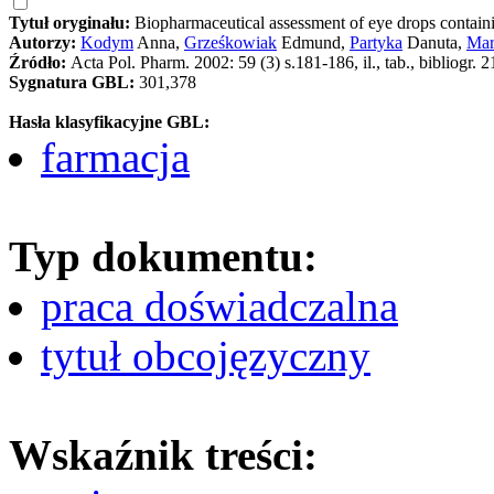
Tytuł oryginału:
Biopharmaceutical assessment of eye drops containi
Autorzy:
Kodym
Anna,
Grześkowiak
Edmund,
Partyka
Danuta,
Mar
Źródło:
Acta Pol. Pharm. 2002: 59 (3) s.181-186, il., tab., bibliogr. 2
Sygnatura GBL:
301,378
Hasła klasyfikacyjne GBL:
farmacja
Typ dokumentu:
praca doświadczalna
tytuł obcojęzyczny
Wskaźnik treści: