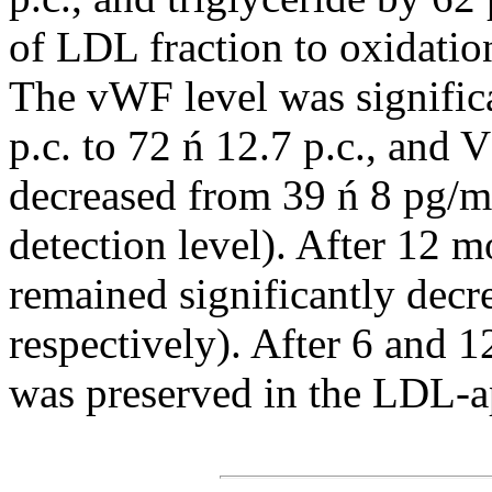
of LDL fraction to oxidatio
The vWF level was signific
p.c. to 72 ń 12.7 p.c., an
decreased from 39 ń 8 pg/m
detection level). After 12
remained significantly decr
respectively). After 6 and 1
was preserved in the LDL-ap