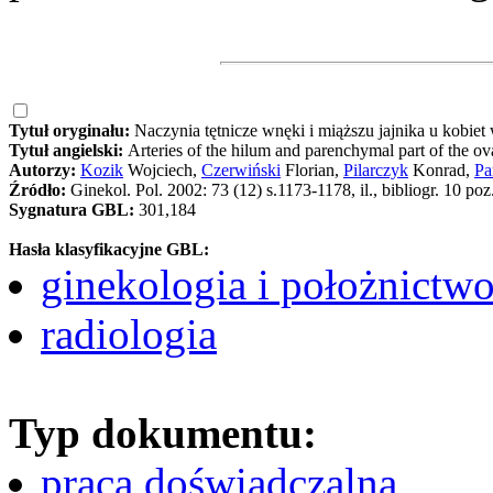
Tytuł oryginału:
Naczynia tętnicze wnęki i miąższu jajnika u kobi
Tytuł angielski:
Arteries of the hilum and parenchymal part of the ov
Autorzy:
Kozik
Wojciech,
Czerwiński
Florian,
Pilarczyk
Konrad,
Pa
Źródło:
Ginekol. Pol. 2002: 73 (12) s.1173-1178, il., bibliogr. 10 poz
Sygnatura GBL:
301,184
Hasła klasyfikacyjne GBL:
ginekologia i położnictw
radiologia
Typ dokumentu:
praca doświadczalna