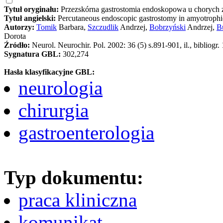
Tytuł oryginału:
Przezskórna gastrostomia endoskopowa u chorych 
Tytuł angielski:
Percutaneous endoscopic gastrostomy in amyotrophic l
Autorzy:
Tomik
Barbara,
Szczudlik
Andrzej,
Bobrzyński
Andrzej,
B
Dorota
Źródło:
Neurol. Neurochir. Pol. 2002: 36 (5) s.891-901, il., bibliogr.
Sygnatura GBL:
302,274
Hasła klasyfikacyjne GBL:
neurologia
chirurgia
gastroenterologia
Typ dokumentu:
praca kliniczna
komunikat