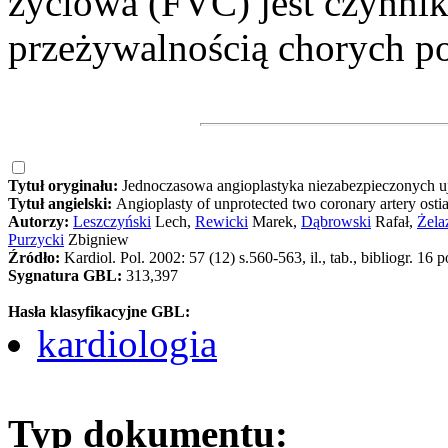
życiowa (FVC) jest czynnik
przeżywalnością chorych p
Tytuł oryginału:
Jednoczasowa angioplastyka niezabezpieczonych u
Tytuł angielski:
Angioplasty of unprotected two coronary artery osti
Autorzy:
Leszczyński
Lech,
Rewicki
Marek,
Dąbrowski
Rafał,
Żela
Purzycki
Zbigniew
Źródło:
Kardiol. Pol. 2002: 57 (12) s.560-563, il., tab., bibliogr. 16 p
Sygnatura GBL:
313,397
Hasła klasyfikacyjne GBL:
kardiologia
Typ dokumentu: