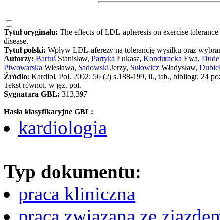
Tytuł oryginału:
The effects of LDL-apheresis on exercise tolerance 
disease.
Tytuł polski:
Wpływ LDL-aferezy na tolerancję wysiłku oraz wybrane
Autorzy:
Bartuś
Stanisław,
Partyka
Łukasz,
Konduracka
Ewa,
Dude
Piwowarska
Wiesława,
Sadowski
Jerzy,
Sułowicz
Władysław,
Dubie
Źródło:
Kardiol. Pol. 2002: 56 (2) s.188-199, il., tab., bibliogr. 
Tekst równol. w jęz. pol.
Sygnatura GBL:
313,397
Hasła klasyfikacyjne GBL:
kardiologia
Typ dokumentu:
praca kliniczna
praca związana ze zjazde