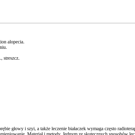
tion alopecia.
niu.
, streszcz.
ie głowy i szyi, a także leczenie białaczek wymaga często radioterap
omieniowanie. Materiał i metody. Jednym ze skutecznych sposobów lecz