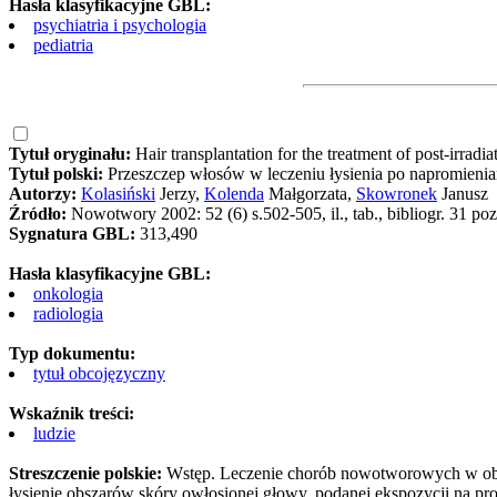
Hasła klasyfikacyjne GBL:
psychiatria i psychologia
pediatria
Tytuł oryginału:
Hair transplantation for the treatment of post-irradia
Tytuł polski:
Przeszczep włosów w leczeniu łysienia po napromienia
Autorzy:
Kolasiński
Jerzy,
Kolenda
Małgorzata,
Skowronek
Janusz
Źródło:
Nowotwory 2002: 52 (6) s.502-505, il., tab., bibliogr. 31 poz.
Sygnatura GBL:
313,490
Hasła klasyfikacyjne GBL:
onkologia
radiologia
Typ dokumentu:
tytuł obcojęzyczny
Wskaźnik treści:
ludzie
Streszczenie polskie:
Wstęp. Leczenie chorób nowotworowych w obręb
łysienie obszarów skóry owłosionej głowy, podanej ekspozycji na pr