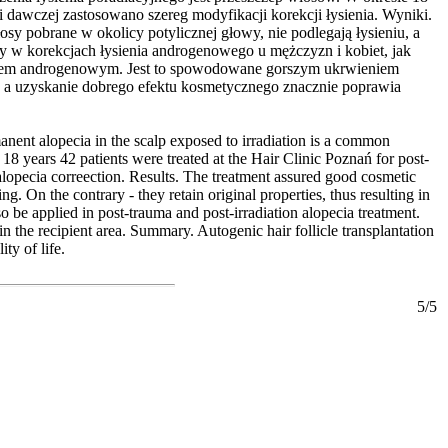
 dawczej zastosowano szereg modyfikacji korekcji łysienia. Wyniki.
y pobrane w okolicy potylicznej głowy, nie podlegają łysieniu, a
y w korekcjach łysienia androgenowego u mężczyzn i kobiet, jak
ysieniem androgenowym. Jest to spowodowane gorszym ukrwieniem
 a uzyskanie dobrego efektu kosmetycznego znacznie poprawia
nent alopecia in the scalp exposed to irradiation is a common
 18 years 42 patients were treated at the Hair Clinic Poznań for post-
 alopecia correection. Results. The treatment assured good cosmetic
ng. On the contrary - they retain original properties, thus resulting in
o be applied in post-trauma and post-irradiation alopecia treatment.
n the recipient area. Summary. Autogenic hair follicle transplantation
ty of life.
5/5