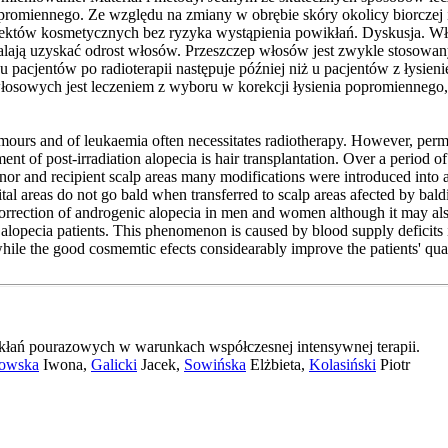
promiennego. Ze względu na zmiany w obrębie skóry okolicy biorczej i
ektów kosmetycznych bez ryzyka wystąpienia powikłań. Dyskusja. Włos
alają uzyskać odrost włosów. Przeszczep włosów jest zwykle stosowan
ów u pacjentów po radioterapii następuje później niż u pacjentów z ł
osowych jest leczeniem z wyboru w korekcji łysienia popromiennego,
mours and of leukaemia often necessitates radiotherapy. However, perma
t of post-irradiation alopecia is hair transplantation. Over a period of
donor and recipient scalp areas many modifications were introduced into
ital areas do not go bald when transferred to scalp areas afected by baldi
he correction of androgenic alopecia in men and women although it may als
 alopecia patients. This phenomenon is caused by blood supply deficits i
 while the good cosmemtic efects considearably improve the patients' quali
łań pourazowych w warunkach współczesnej intensywnej terapii.
nowska
Iwona,
Galicki
Jacek,
Sowińska
Elżbieta,
Kolasiński
Piotr