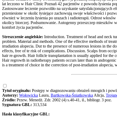
lat leczono w Hair Clinic Poznań 42 pacjentów z powodu łysienia po
Zastosowane leczenie pozwoliło na uzyskanie satysfakcjonujących ef
przeniesione w okolic łysiejące zachowują swoje właściwości i pozw
również w leczeniu łysienia po urazach i radioterapii. Odrost włos
okolicy biorczej. Podsumowanie. Autogenny przeszczep mieszków wł
komfort życia pacjentów.
Streszczenie angielskie:
Introduction. Treatment of head and neck tu
problem. Material and methods. One of the effective methods of treatmen
irradiation alopecia. Dut to the presence of numerous lesions in the 
effects, free of te risk of complications. Discussion. Scalps from occip
hair re-growth. Hair follicle transplantation is usually applied for t
Hair regrowth in radiotherapy patients occurs later than in androgenic
is a treatment of choice in the correction of post-irradiation alopecia,
Tytuł oryginału:
Postępy w diagnozowaniu obrażeń mnogich i powik
Autorzy:
Wołowicka
Laura,
Bartkowska-Śniatkowska
Alicja,
Troja
Źródło:
Przew. Menedż. Zdr. 2002 (4) s.40-41, il., bibliogr. 3 poz.
Sygnatura GBL:
313,534
Hasła klasyfikacyjne GBL: