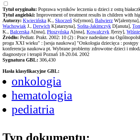
Tytuł oryginału:
Poprawa wyników leczenia u dzieci z ostrą białacz
Tytuł angielski:
Improvement of treatment results in children with h
Autorzy:
Kwiecińska
K.,
Skoczeń
Sz[ymon],
Balwierz
W[alentyna]
Wachowiak
J.,
Derwich
K[atarzyna],
Sońta-Jakimczyk
D[anuta],
Tom
K.,
Balcerska
A[nna],
Płoszyńska
A[nna],
Kowalczyk
J[erzy],
Wiśnie
Źródło:
Pediatr. Prakt. 2002: 10 (2) : Prace nadesłane na Ogólnop
progu XXI wieku" : [sesja naukowa] "Onkologia dziecięca : postępy w d
konferencja naukowa pt. Wybrane problemy zdrowotne dzieci i młodz
diagnostyce i terapii Poznań 18-20.04. 2002
Sygnatura GBL:
306,430
Hasła klasyfikacyjne GBL:
onkologia
hematologia
pediatria
Typ dokumentu: