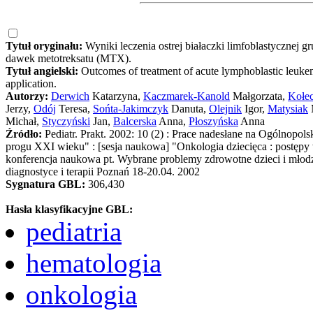
Tytuł oryginału:
Wyniki leczenia ostrej białaczki limfoblastyczne
dawek metotreksatu (MTX).
Tytuł angielski:
Outcomes of treatment of acute lymphoblastic leuk
application.
Autorzy:
Derwich
Katarzyna,
Kaczmarek-Kanold
Małgorzata,
Kołec
Jerzy,
Odój
Teresa,
Sońta-Jakimczyk
Danuta,
Olejnik
Igor,
Matysiak
Michał,
Styczyński
Jan,
Balcerska
Anna,
Płoszyńska
Anna
Źródło:
Pediatr. Prakt. 2002: 10 (2) : Prace nadesłane na Ogólnop
progu XXI wieku" : [sesja naukowa] "Onkologia dziecięca : postępy w d
konferencja naukowa pt. Wybrane problemy zdrowotne dzieci i młodz
diagnostyce i terapii Poznań 18-20.04. 2002
Sygnatura GBL:
306,430
Hasła klasyfikacyjne GBL:
pediatria
hematologia
onkologia