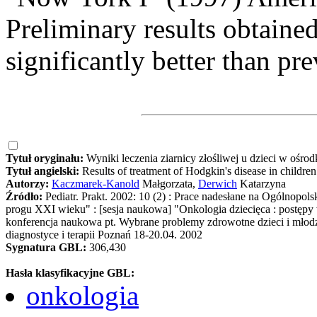
Preliminary results obtaine
significantly better than pre
Tytuł oryginału:
Wyniki leczenia ziarnicy złośliwej u dzieci w ośro
Tytuł angielski:
Results of treatment of Hodgkin's disease in children 
Autorzy:
Kaczmarek-Kanold
Małgorzata,
Derwich
Katarzyna
Źródło:
Pediatr. Prakt. 2002: 10 (2) : Prace nadesłane na Ogólnop
progu XXI wieku" : [sesja naukowa] "Onkologia dziecięca : postępy w d
konferencja naukowa pt. Wybrane problemy zdrowotne dzieci i młodz
diagnostyce i terapii Poznań 18-20.04. 2002
Sygnatura GBL:
306,430
Hasła klasyfikacyjne GBL:
onkologia