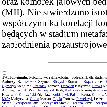
oraz komórek jajowych będ
(MII). Nie stwierdzono isto
współczynnika korelacji kon
będących w stadium metafa
zapłodnienia pozaustrojow
Tytuł oryginału:
Położnictwo i ginekologia : podręcznik dla student
Autorzy:
Banaszewski
Szymon,
Biczysko
Romuald,
Brązert
Jacek,
Cymerys
Zbigniew,
Czerniak
Tomasz,
Derwich
Krzysztof,
Drews
Kr
Andrzej,
Jasiński
Piotr,
Jędrzejczak
Piotr,
Kądziołka
Przemysław,
Ke
Krzysztof,
Kruszyński
Zdzisław,
Kubiaczyk-Paluch
Beata,
Kurpisz
M
Mróz
Małgorzata,
Obara
Marian,
Opala
Tomasz,
Pawelczyk
Leszek,
Stefan,
Skrzypczak
Jana,
Spaczyński
Marek,
Szczapa
Jerzy,
Szczepa