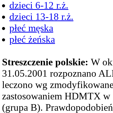
dzieci 6-12 r.ż.
dzieci 13-18 r.ż.
płeć męska
płeć żeńska
Streszczenie polskie:
W okr
31.05.2001 rozpoznano ALL
leczono wg zmodyfikowan
zastosowaniem HDMTX w da
(grupa B). Prawdopodobieńs