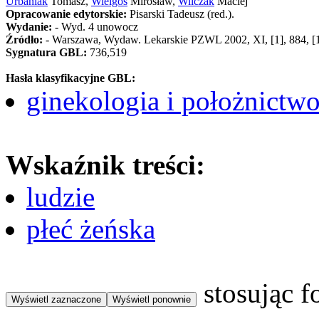
Urbaniak
Tomasz,
Wielgoś
Mirosław,
Wilczak
Maciej
Opracowanie edytorskie:
Pisarski Tadeusz (red.).
Wydanie:
- Wyd. 4 unowocz
Źródło:
- Warszawa, Wydaw. Lekarskie PZWL 2002, XI, [1], 884, [1] s.
Sygnatura GBL:
736,519
Hasła klasyfikacyjne GBL:
ginekologia i położnictw
Wskaźnik treści:
ludzie
płeć żeńska
stosując f