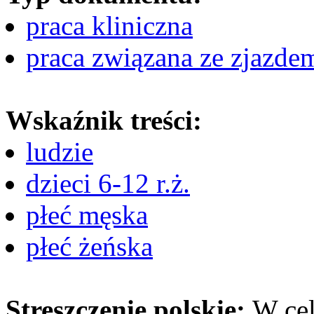
praca kliniczna
praca związana ze zjazde
Wskaźnik treści:
ludzie
dzieci 6-12 r.ż.
płeć męska
płeć żeńska
Streszczenie polskie:
W ce