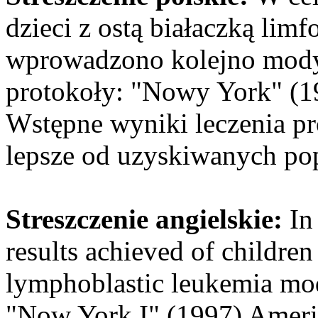
dzieci z ostą białaczką lim
wprowadzono kolejno mody
protokoły: "Nowy York" (19
Wstępne wyniki leczenia pr
lepsze od uzyskiwanych po
Streszczenie angielskie:
In
results achieved of children
lymphoblastic leukemia mo
"Now York I" (1997) Americ