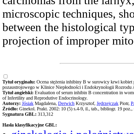
carcinomas from the larnyx,
microscopic techniques, sho
between the histological ty
projection of improper mito
Tytuł oryginału:
Ocena stężenia inhibiny B w surowicy krwi kobiet
pozaustrojowego w Klinice Niepłodności i Endokrynologii Rozrodu
Tytuł angielski:
Evaluation of serum inhibin B concentration in women
of Infertility and Reprodutive Endocrinology.
Autorzy:
Jósiak
Magdalena,
Derwich
Krzysztof,
Jędrzejczak
Piotr,
P
Źródło:
Ginekol. Prakt. 2002: 10 (5) s.4-9, il., tab., bibliogr. 19 poz.,
Sygnatura GBL:
313,312
Hasła klasyfikacyjne GBL: