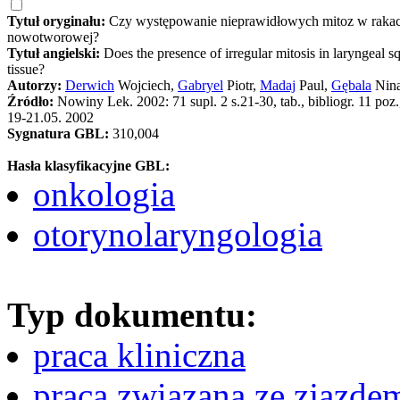
Tytuł oryginału:
Czy występowanie nieprawidłowych mitoz w rakach
nowotworowej?
Tytuł angielski:
Does the presence of irregular mitosis in laryngeal s
tissue?
Autorzy:
Derwich
Wojciech,
Gabryel
Piotr,
Madaj
Paul,
Gębala
Nin
Źródło:
Nowiny Lek. 2002: 71 supl. 2 s.21-30, tab., bibliogr. 11 
19-21.05. 2002
Sygnatura GBL:
310,004
Hasła klasyfikacyjne GBL:
onkologia
otorynolaryngologia
Typ dokumentu:
praca kliniczna
praca związana ze zjazde